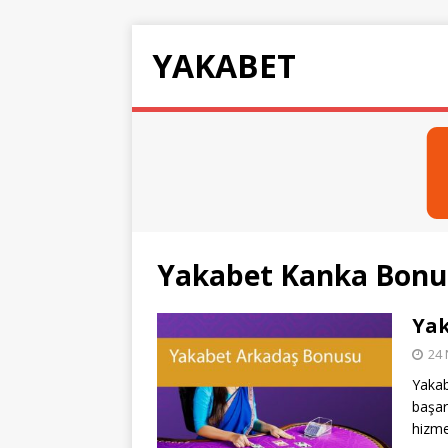
YAKABET
Yakabet Kanka Bonu
Yak
24 
Yakab
başar
hizme