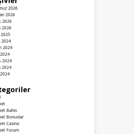
şivler
uz 2026
ran 2026
s 2026
n 2026
 2025
k 2024
m 2024
 2024
s 2024
n 2024
 2024
tegoriler
l
bet
bet Bahis
bet Bonuslar
bet Casino
bet Forum