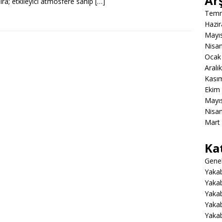
Ar
sıra; etkileyici atmosfere sahip
[…]
Temm
Hazi
Mayı
Nisa
Ocak
Aralı
Kası
Ekim
Mayı
Nisa
Mart
Ka
Gene
Yaka
Yaka
Yaka
Yaka
Yaka