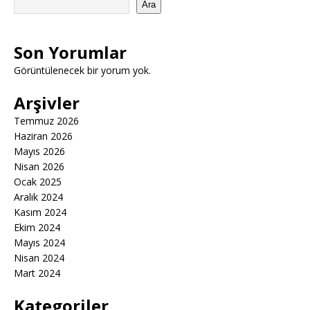
Ara
Son Yorumlar
Görüntülenecek bir yorum yok.
Arşivler
Temmuz 2026
Haziran 2026
Mayıs 2026
Nisan 2026
Ocak 2025
Aralık 2024
Kasım 2024
Ekim 2024
Mayıs 2024
Nisan 2024
Mart 2024
Kategoriler