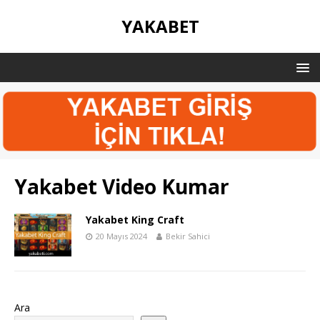
YAKABET
Yakabet Video Kumar
Yakabet King Craft
20 Mayıs 2024
Bekir Sahici
Ara