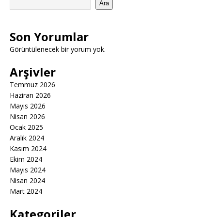
Ara
Son Yorumlar
Görüntülenecek bir yorum yok.
Arşivler
Temmuz 2026
Haziran 2026
Mayıs 2026
Nisan 2026
Ocak 2025
Aralık 2024
Kasım 2024
Ekim 2024
Mayıs 2024
Nisan 2024
Mart 2024
Kategoriler