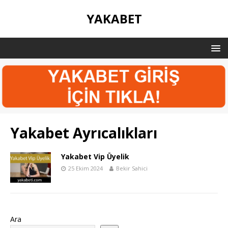
YAKABET
Yakabet Ayrıcalıkları
Yakabet Vip Üyelik
25 Ekim 2024
Bekir Sahici
Ara