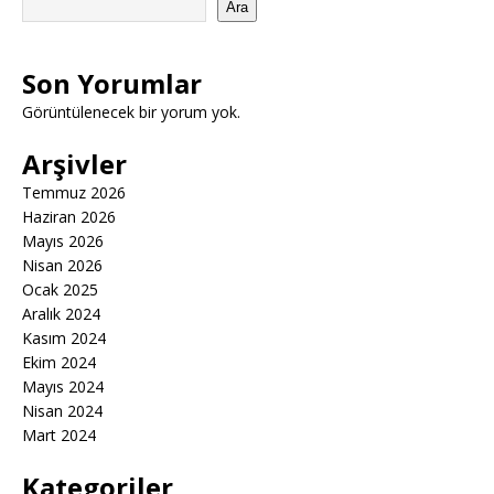
Ara
Son Yorumlar
Görüntülenecek bir yorum yok.
Arşivler
Temmuz 2026
Haziran 2026
Mayıs 2026
Nisan 2026
Ocak 2025
Aralık 2024
Kasım 2024
Ekim 2024
Mayıs 2024
Nisan 2024
Mart 2024
Kategoriler