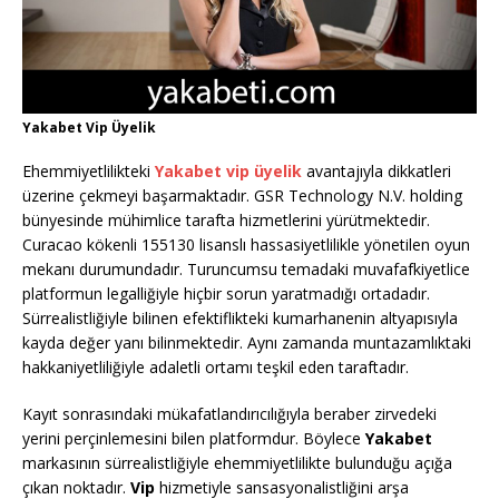
Yakabet Vip Üyelik
Ehemmiyetlilikteki
Yakabet vip üyelik
avantajıyla dikkatleri
üzerine çekmeyi başarmaktadır. GSR Technology N.V. holding
bünyesinde mühimlice tarafta hizmetlerini yürütmektedir.
Curacao kökenli 155130 lisanslı hassasiyetlilikle yönetilen oyun
mekanı durumundadır. Turuncumsu temadaki muvafafkiyetlice
platformun legalliğiyle hiçbir sorun yaratmadığı ortadadır.
Sürrealistliğiyle bilinen efektiflikteki kumarhanenin altyapısıyla
kayda değer yanı bilinmektedir. Aynı zamanda muntazamlıktaki
hakkaniyetliliğiyle adaletli ortamı teşkil eden taraftadır.
Kayıt sonrasındaki mükafatlandırıcılığıyla beraber zirvedeki
yerini perçinlemesini bilen platformdur. Böylece
Yakabet
markasının sürrealistliğiyle ehemmiyetlilikte bulunduğu açığa
çıkan noktadır.
Vip
hizmetiyle sansasyonalistliğini arşa