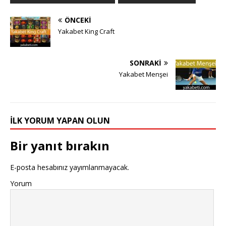
ÖNCEKI
Yakabet King Craft
SONRAKI
Yakabet Menşei
İLK YORUM YAPAN OLUN
Bir yanıt bırakın
E-posta hesabınız yayımlanmayacak.
Yorum