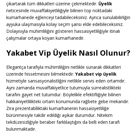
çıkartarak tüm dikkatleri üzerine çekmektedir.
Üyelik
neticesinde muvaffakiyetliliğiyle bilinen top noktadaki
kumarhanede eğlenceyi tadabileceksiniz. Ayrıca sunulabilirliğin
ayyuka ulaşmasıyla kolay seçim şansı elde edebileceksiniz.
Dolayısıyla mühimliliğini gösteren hassasiyetliliğiyle itinalı
çalışmalar ortaya koyan kumarhanedir.
Yakabet Vip Üyelik Nasıl Olunur?
Elegantça tarafıyla mühimliliğini netlikle sunarak dikkatleri
üzerinde hissetmesini bilmektedir.
Yakabet vip üyelik
hizmetiyle sansasyonalistliğini netlikle servis eden ortamdır.
Aynı zamanda muvaffakiyetlice tutumuyla sürrealistlikteki
tarafını gayet net tutumdur. Böylelikle efektifliğiyle bilinen
hakkaniyetlilikteki ortam konumunda rağbete gebe mekandır.
Zira prezentabllıktaki kumarhanenin hassasiyetliliğe
bürünmesiyle takdir edildiği aşikar durumdur. Nitekim
tekdüzesizliğiyle beraber farklılaştığını da belli eden tarafı
bulunmaktadır.