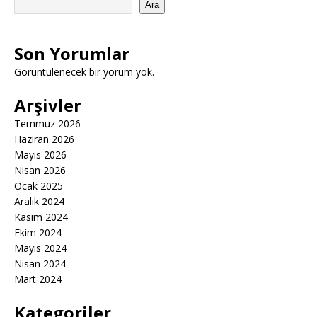
Ara
Son Yorumlar
Görüntülenecek bir yorum yok.
Arşivler
Temmuz 2026
Haziran 2026
Mayıs 2026
Nisan 2026
Ocak 2025
Aralık 2024
Kasım 2024
Ekim 2024
Mayıs 2024
Nisan 2024
Mart 2024
Kategoriler