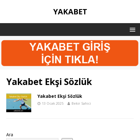
YAKABET
Yakabet Ekşi Sözlük
Yakabet Ekşi Sözlük
13 Ocak 2025
Bekir Sahici
Ara